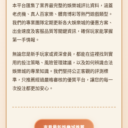
本平台匯集了業界最完整的娛樂城評比資料，涵蓋
老虎機、真人百家樂、體育博彩等熱門遊戲類型。
我們的專業團隊定期更新各大娛樂城的優惠方案、
出金速度及客服品質等關鍵資訊，確保玩家能掌握
第一手情報。
無論您是新手玩家或資深會員，都能在這裡找到實
用的投注策略、風險管理建議，以及如何辨識合法
娛樂城的專業知識。我們堅持公正客觀的評測標
準，只推薦經過嚴格審核的優質平台，讓您的每一
次投注都更加安心。
查看最新娛樂城推薦