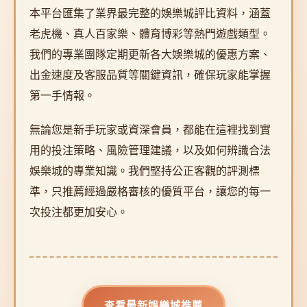
本平台匯集了業界最完整的娛樂城評比資料，涵蓋
老虎機、真人百家樂、體育博彩等熱門遊戲類型。
我們的專業團隊定期更新各大娛樂城的優惠方案、
出金速度及客服品質等關鍵資訊，確保玩家能掌握
第一手情報。
無論您是新手玩家或資深會員，都能在這裡找到實
用的投注策略、風險管理建議，以及如何辨識合法
娛樂城的專業知識。我們堅持公正客觀的評測標
準，只推薦經過嚴格審核的優質平台，讓您的每一
次投注都更加安心。
查看最新娛樂城推薦