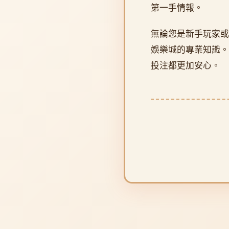
第一手情報。
無論您是新手玩家或
娛樂城的專業知識。
投注都更加安心。