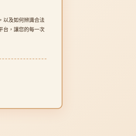
，以及如何辨識合法
平台，讓您的每一次