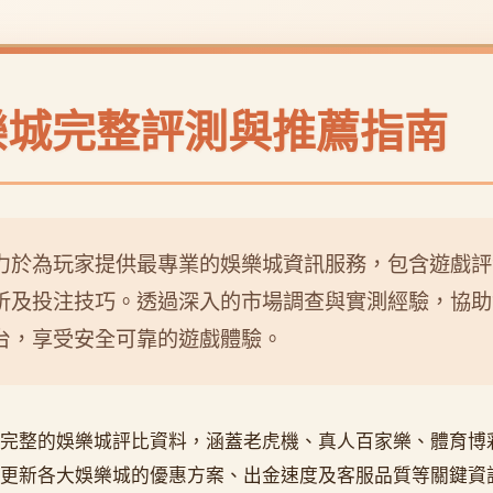
樂城完整評測與推薦指南
力於為玩家提供最專業的娛樂城資訊服務，包含遊戲評
析及投注技巧。透過深入的市場調查與實測經驗，協助
台，享受安全可靠的遊戲體驗。
完整的娛樂城評比資料，涵蓋老虎機、真人百家樂、體育博
更新各大娛樂城的優惠方案、出金速度及客服品質等關鍵資