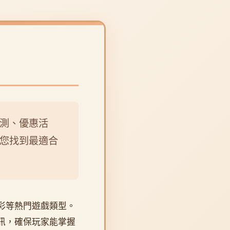
測、優惠活
您找到最適合
彩等熱門遊戲類型。
訊，確保玩家能掌握