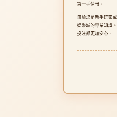
第一手情報。
無論您是新手玩家或
娛樂城的專業知識。
投注都更加安心。