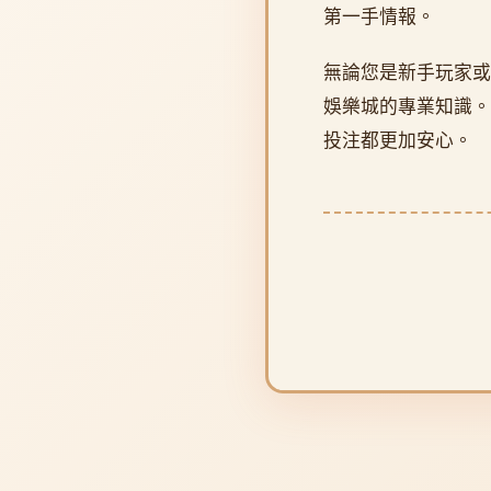
第一手情報。
無論您是新手玩家或
娛樂城的專業知識。
投注都更加安心。