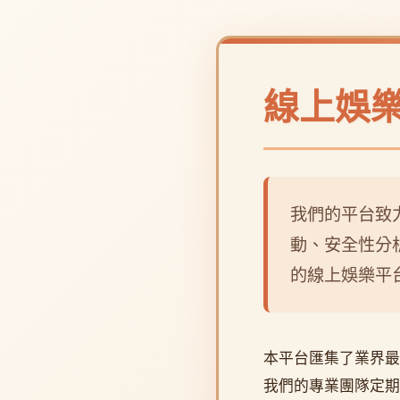
線上娛
我們的平台致
動、安全性分
的線上娛樂平
本平台匯集了業界最
我們的專業團隊定期