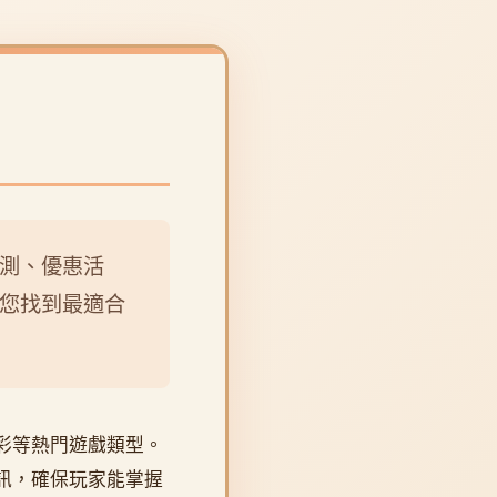
測、優惠活
您找到最適合
彩等熱門遊戲類型。
訊，確保玩家能掌握