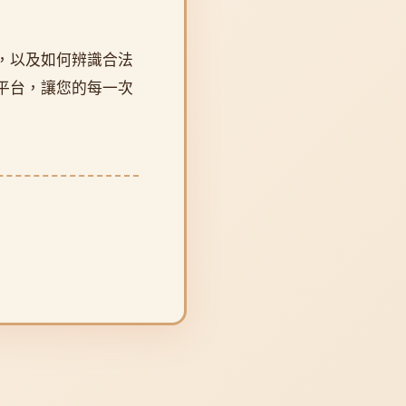
，以及如何辨識合法
平台，讓您的每一次