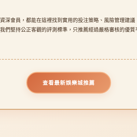
資深會員，都能在這裡找到實用的投注策略、風險管理建議
我們堅持公正客觀的評測標準，只推薦經過嚴格審核的優質
查看最新娛樂城推薦