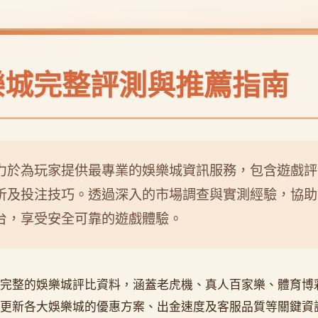
樂城完整評測與推薦指南
力於為玩家提供最專業的娛樂城資訊服務，包含遊戲評
析及投注技巧。透過深入的市場調查與實測經驗，協助
台，享受安全可靠的遊戲體驗。
完整的娛樂城評比資料，涵蓋老虎機、真人百家樂、體育博
更新各大娛樂城的優惠方案、出金速度及客服品質等關鍵資