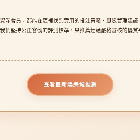
資深會員，都能在這裡找到實用的投注策略、風險管理建議
我們堅持公正客觀的評測標準，只推薦經過嚴格審核的優質
查看最新娛樂城推薦