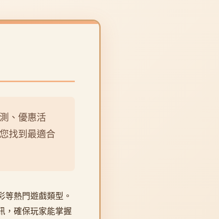
測、優惠活
您找到最適合
彩等熱門遊戲類型。
訊，確保玩家能掌握