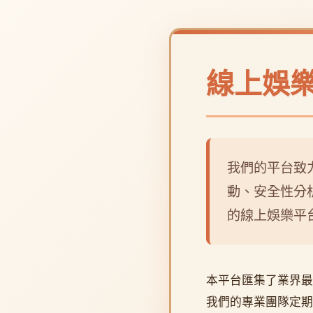
線上娛
我們的平台致
動、安全性分
的線上娛樂平
本平台匯集了業界最
我們的專業團隊定期