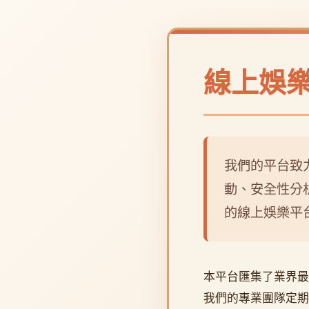
線上娛
我們的平台致
動、安全性分
的線上娛樂平
本平台匯集了業界最
我們的專業團隊定期