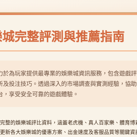
樂城完整評測與推薦指南
力於為玩家提供最專業的娛樂城資訊服務，包含遊戲評
析及投注技巧。透過深入的市場調查與實測經驗，協助
台，享受安全可靠的遊戲體驗。
完整的娛樂城評比資料，涵蓋老虎機、真人百家樂、體育博
更新各大娛樂城的優惠方案、出金速度及客服品質等關鍵資