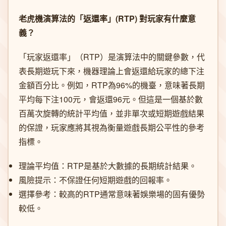
老虎機演算法的「返還率」(RTP) 對玩家有什麼意
義？
「玩家返還率」（RTP）是演算法中的關鍵參數，代
表長期遊玩下來，機器理論上會返還給玩家的總下注
金額百分比。例如，RTP為96%的機臺，意味著長期
平均每下注100元，會返還96元。但這是一個基於數
百萬次旋轉的統計平均值，並非單次或短期遊戲結果
的保證，玩家應將其視為衡量遊戲長期公平性的參考
指標。
理論平均值：RTP是基於大數據的長期統計結果。
風險提示：不保證任何短期遊戲的回報率。
選擇參考：較高的RTP通常意味著娛樂場的固有優勢
較低。