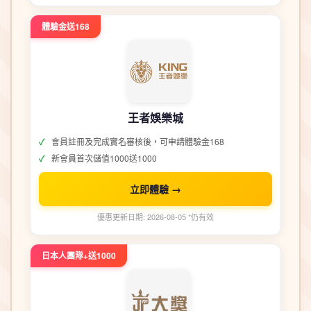
體驗金送168
王者娛樂城
會員註冊及完成實名審核後，可申請體驗金168
新會員首次儲值1000送1000
立即體驗 →
優惠更新日期: 2026-08-05 *仍有效
日本人團隊+送1000