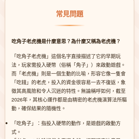
常見問題
吃角子老虎機是什麼意思？為什麼又稱為老虎機？
「吃角子老虎機」這個名字直接描述了它的早期玩
法，玩家需投入硬幣（俗稱「角子」）來啟動遊戲。
而「老虎機」則是一個生動的比喻，形容它像一隻會
「吃錢」的老虎，投入的資金很容易一去不復返，象
徵其高風險和令人沉迷的特性。無論稱呼如何，截至
2026年，其核心運作都是由精密的老虎機演算法所驅
動，確保結果的隨機性。
「吃角子」：指投入硬幣的動作，是遊戲的啟動方
式。