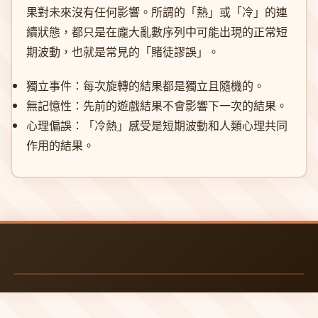
果對未來沒有任何影響。所謂的「熱」或「冷」的連
續狀態，都只是在龐大亂數序列中可能出現的正常短
期波動，也就是常見的「賭徒謬誤」。
獨立事件：每次旋轉的結果都是獨立且隨機的。
無記憶性：先前的遊戲結果不會影響下一次的結果。
心理偏誤：「冷熱」感受是短期波動和人類心理共同
作用的結果。