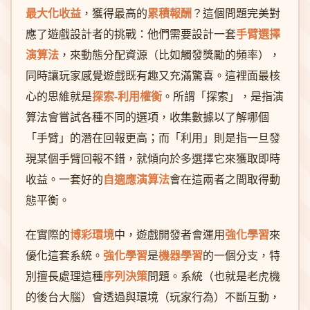
最大化收益
，獲得最高的
累積報酬
？這個問題完美對
應了遊戲設計者的挑戰：他們需要設計一套
手臂選擇
演算法
，來動態分配資源（比如觸發獎勵的頻率），
同時讓玩家感覺遊戲既有趣又充滿驚喜。這裡面最核
心的思維就是
探索-利用權衡
。所謂「探索」，是指演
算法會嘗試各種不同的選項，收集數據以了解哪個
「手臂」的潛在回報更高；而「利用」則是指一旦發
現某個手臂回報不錯，就傾向於多選擇它來獲取即時
收益。一套好的
自適應演算法
會在這兩者之間取得動
態平衡。
在實際的
博彩環境
中，遊戲開發者會運用
強化學習
來
優化這套系統。
強化學習
是
機器學習
的一個分支，特
別擅長處理這種
序列決策
問題。系統（也就是老虎機
的後台大腦）會透過與環境（玩家行為）不斷互動，