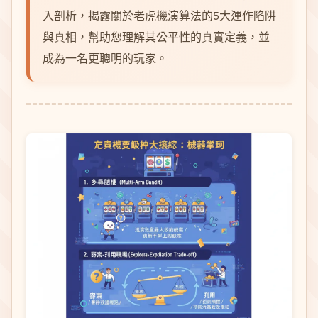
入剖析，揭露關於老虎機演算法的5大運作陷阱
與真相，幫助您理解其公平性的真實定義，並
成為一名更聰明的玩家。