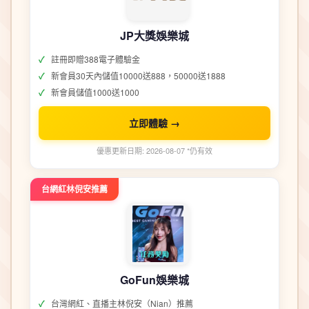
JP大獎娛樂城
註冊即贈388電子體驗金
新會員30天內儲值10000送888，50000送1888
新會員儲值1000送1000
立即體驗 →
優惠更新日期: 2026-08-07 *仍有效
台網紅林倪安推薦
GoFun娛樂城
台灣網紅、直播主林倪安（Nian）推薦