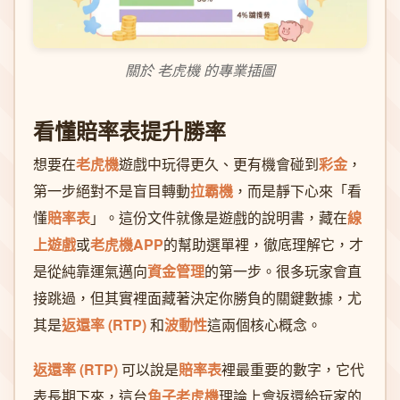
關於 老虎機 的專業插圖
看懂賠率表提升勝率
想要在
老虎機
遊戲中玩得更久、更有機會碰到
彩金
，
第一步絕對不是盲目轉動
拉霸機
，而是靜下心來「看
懂
賠率表
」。這份文件就像是遊戲的說明書，藏在
線
上遊戲
或
老虎機APP
的幫助選單裡，徹底理解它，才
是從純靠運氣邁向
資金管理
的第一步。很多玩家會直
接跳過，但其實裡面藏著決定你勝負的關鍵數據，尤
其是
返還率 (RTP)
和
波動性
這兩個核心概念。
返還率 (RTP)
可以說是
賠率表
裡最重要的數字，它代
表長期下來，這台
角子老虎機
理論上會返還給玩家的