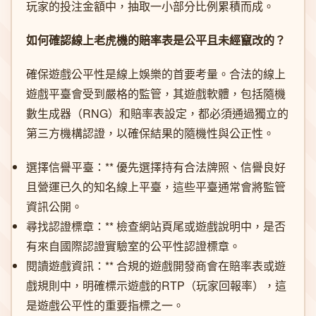
玩家的投注金額中，抽取一小部分比例累積而成。
如何確認線上老虎機的賠率表是公平且未經竄改的？
確保遊戲公平性是線上娛樂的首要考量。合法的線上
遊戲平臺會受到嚴格的監管，其遊戲軟體，包括隨機
數生成器（RNG）和賠率表設定，都必須通過獨立的
第三方機構認證，以確保結果的隨機性與公正性。
選擇信譽平臺：** 優先選擇持有合法牌照、信譽良好
且營運已久的知名線上平臺，這些平臺通常會將監管
資訊公開。
尋找認證標章：** 檢查網站頁尾或遊戲說明中，是否
有來自國際認證實驗室的公平性認證標章。
閱讀遊戲資訊：** 合規的遊戲開發商會在賠率表或遊
戲規則中，明確標示遊戲的RTP（玩家回報率），這
是遊戲公平性的重要指標之一。