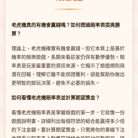
老虎機真的有機會贏錢嗎？如何透過賠率表提高勝
算？
理論上，老虎機確實有機會贏錢，但它本質上是基於
機率的娛樂遊戲，長期來看莊家仍保有數學優勢。賠
率表是玩家最重要的資訊來源，它揭示了遊戲規則與
潛在回報，理解它雖不能保證獲利，卻能幫助你做出
更明智的遊玩決策，避免不必要的損失。
如何看懂老虎機賠率表並計算期望獎金？
看懂老虎機賠率表是掌握遊戲的第一步，它就像一份
遊戲說明書，詳細列出每個符號的組合能贏得多少倍
的下注金額。要計算期望獎金，只需將你的單線下注