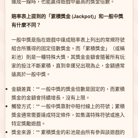
連成一線時，也能贏得遊戲中最高的獎金倍數。
賠率表上提到的「累積獎金 (Jackpot)」和一般中獎
有什麼不同？
一般中獎是指在遊戲中達成賠率表上列出的常規符號
組合所獲得的固定倍數獎金。而「累積獎金」（或稱
彩池）則是一種特殊大獎，其獎金金額會隨著所有玩
家的投注不斷累積，直到幸運兒出現為止，金額通常
遠高於一般中獎。
金額差異：** 一般中獎的獎金倍數是固定的，而累積
獎金的金額會持續增長，沒有上限。
觸發方式：** 一般中獎靠對中賠付線上的符號；累積
獎金通常需要達成特定條件，如集滿特殊符號或進入
特定獎勵遊戲。
獎金來源：** 累積獎金的彩池是由所有參與該遊戲的