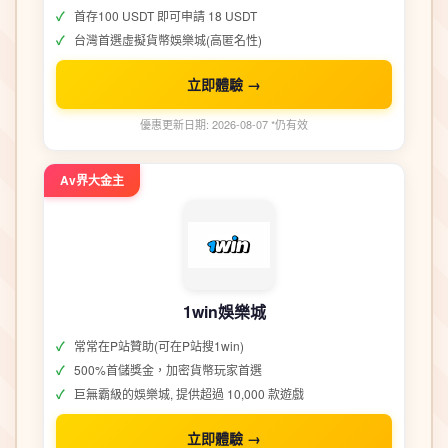
首存100 USDT 即可申請 18 USDT
台灣首選虛擬貨幣娛樂城(高匿名性)
立即體驗 →
優惠更新日期: 2026-08-07 *仍有效
Av界大金主
1win娛樂城
常常在P站贊助(可在P站搜1win)
500%首儲獎金，加密貨幣玩家首選
巨無霸級的娛樂城, 提供超過 10,000 款遊戲
立即體驗 →