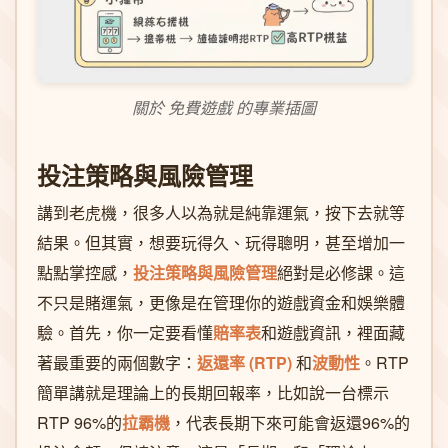
關於 免費遊戲 的專業插圖
投注策略與風險管理
講到老虎機，很多人以為就是純靠運氣，按下去就等
結果。但其實，想要玩得久、玩得聰明，甚至增加一
點點掌控感，
投注策略與風險管理
絕對是必修課。這
不只是賭運氣，更像是在管理你的遊戲資金和娛樂體
驗。首先，你一定要看懂
賠率表
和遊戲資訊，裡面藏
著最重要的兩個數字：
返還率 (RTP)
和
波動性
。RTP
簡單講就是理論上的長期回報率，比如說一台標示
RTP 96%的
拉霸機
，代表長期下來可能會返還96%的