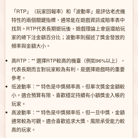
「RTP」（玩家回報率）和「波動率」是評估老虎機
特性的兩個關鍵指標，通常能在遊戲資訊或賠率表中
找到。RTP代表長期遊玩後，遊戲理論上會返還給玩
家的總下注金額百分比；波動率則描述了獎金發放的
頻率與金額大小。
高RTP：** 選擇RTP較高的機臺（例如96%以上），
代表長期而言對玩家較為有利，是選擇遊戲時的重要
參考。
低波動率：** 特色是中獎頻率高，但單次獎金金額較
小。適合預算有限、喜歡穩定持續有小額獎金入帳的
玩家。
高波動率：** 特色是中獎頻率低，但一旦中獎，金額
通常較為可觀。適合喜歡追求大獎、風險承受能力較
高的玩家。