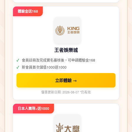
體驗金送168
王者娛樂城
會員註冊及完成實名審核後，可申請體驗金168
新會員首次儲值1000送1000
立即體驗 →
優惠更新日期: 2026-08-07 *仍有效
日本人團隊+送1000