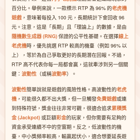
百分比。舉例來說，一款標示 RTP 為 96% 的
老虎機
遊戲
，意味著每投入 100 元，長期統計下會回收 96
元。注意，這是「長期」且「理論上」的數據，是由
隨機數生成器 (RNG)
保證的公平性基礎。在選擇
線上
老虎機
時，優先挑選 RTP 較高的機臺（例如 96% 以
上），等於為自己爭取更好的長期潛在回報。不過，
RTP 高不代表你每一局都會贏，這就牽涉到另一個關
鍵：
波動性
（或稱
波動率
）。
波動性
簡單說就是遊戲的風險性格。高波動性的
老虎
機
，可能很久都不出大獎，但一旦觸發
免費遊戲
或連
到特殊符號，獎金往往非常可觀，很適合追求
累積獎
金 (Jackpot)
或巨額
彩金
的玩家，但你需要有足夠的
資金承受連續不中的空窗期。反之，低波動性的機
臺，中小獎頻率較高，輸贏起伏小，適合想要延長遊