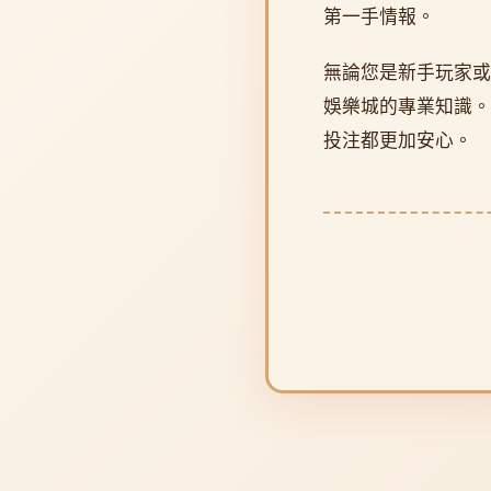
第一手情報。
無論您是新手玩家或
娛樂城的專業知識。
投注都更加安心。