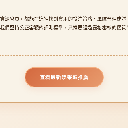
資深會員，都能在這裡找到實用的投注策略、風險管理建議
我們堅持公正客觀的評測標準，只推薦經過嚴格審核的優質
查看最新娛樂城推薦