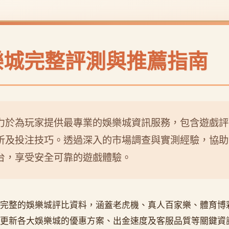
樂城完整評測與推薦指南
力於為玩家提供最專業的娛樂城資訊服務，包含遊戲評
析及投注技巧。透過深入的市場調查與實測經驗，協助
台，享受安全可靠的遊戲體驗。
完整的娛樂城評比資料，涵蓋老虎機、真人百家樂、體育博
更新各大娛樂城的優惠方案、出金速度及客服品質等關鍵資