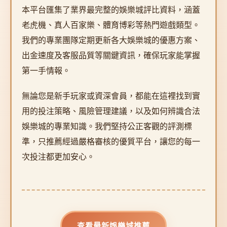
本平台匯集了業界最完整的娛樂城評比資料，涵蓋
老虎機、真人百家樂、體育博彩等熱門遊戲類型。
我們的專業團隊定期更新各大娛樂城的優惠方案、
出金速度及客服品質等關鍵資訊，確保玩家能掌握
第一手情報。
無論您是新手玩家或資深會員，都能在這裡找到實
用的投注策略、風險管理建議，以及如何辨識合法
娛樂城的專業知識。我們堅持公正客觀的評測標
準，只推薦經過嚴格審核的優質平台，讓您的每一
次投注都更加安心。
查看最新娛樂城推薦