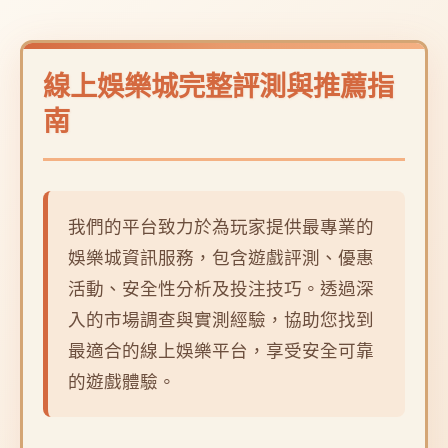
線上娛樂城完整評測與推薦指
南
我們的平台致力於為玩家提供最專業的
娛樂城資訊服務，包含遊戲評測、優惠
活動、安全性分析及投注技巧。透過深
入的市場調查與實測經驗，協助您找到
最適合的線上娛樂平台，享受安全可靠
的遊戲體驗。