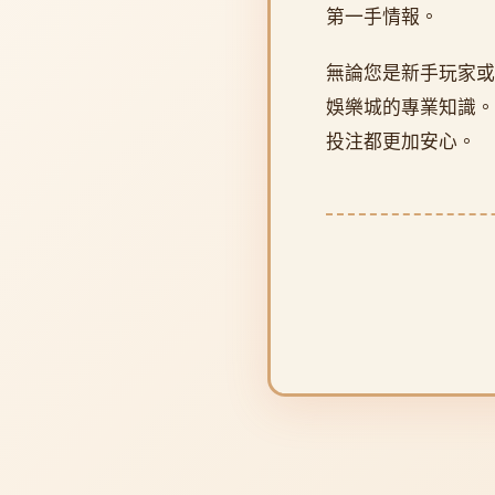
第一手情報。
無論您是新手玩家或
娛樂城的專業知識。
投注都更加安心。