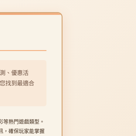
測、優惠活
您找到最適合
彩等熱門遊戲類型。
訊，確保玩家能掌握