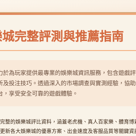
樂城完整評測與推薦指南
力於為玩家提供最專業的娛樂城資訊服務，包含遊戲評
析及投注技巧。透過深入的市場調查與實測經驗，協助
台，享受安全可靠的遊戲體驗。
完整的娛樂城評比資料，涵蓋老虎機、真人百家樂、體育博
更新各大娛樂城的優惠方案、出金速度及客服品質等關鍵資