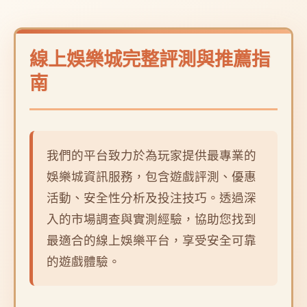
線上娛樂城完整評測與推薦指
南
我們的平台致力於為玩家提供最專業的
娛樂城資訊服務，包含遊戲評測、優惠
活動、安全性分析及投注技巧。透過深
入的市場調查與實測經驗，協助您找到
最適合的線上娛樂平台，享受安全可靠
的遊戲體驗。