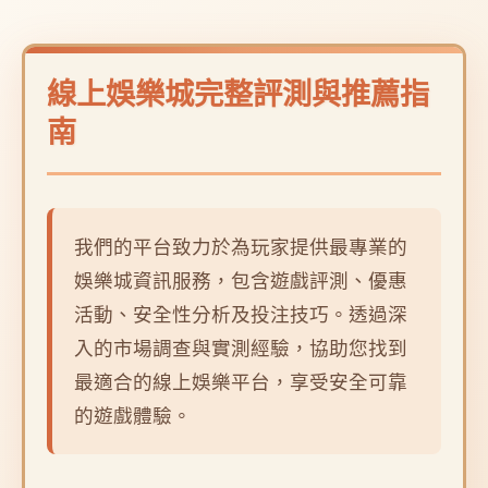
線上娛樂城完整評測與推薦指
南
我們的平台致力於為玩家提供最專業的
娛樂城資訊服務，包含遊戲評測、優惠
活動、安全性分析及投注技巧。透過深
入的市場調查與實測經驗，協助您找到
最適合的線上娛樂平台，享受安全可靠
的遊戲體驗。