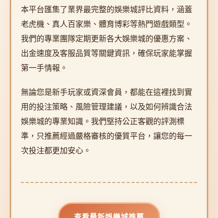
本平台匯集了業界最完整的娛樂城評比資料，涵蓋
老虎機、真人百家樂、體育博彩等熱門遊戲類型。
我們的專業團隊定期更新各大娛樂城的優惠方案、
出金速度及客服品質等關鍵資訊，確保玩家能掌握
第一手情報。
無論您是新手玩家或資深會員，都能在這裡找到實
用的投注策略、風險管理建議，以及如何辨識合法
娛樂城的專業知識。我們堅持公正客觀的評測標
準，只推薦經過嚴格審核的優質平台，讓您的每一
次投注都更加安心。
查看最新娛樂城推薦