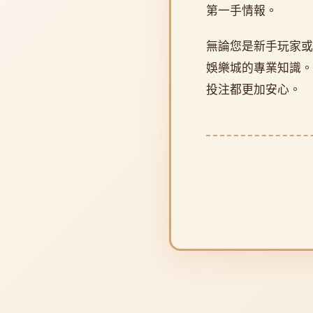
第一手情報。
無論您是新手玩家或
娛樂城的專業知識。
投注都更加安心。