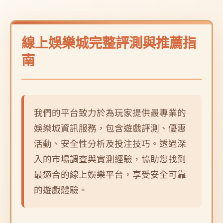
線上娛樂城完整評測與推薦指
南
我們的平台致力於為玩家提供最專業的
娛樂城資訊服務，包含遊戲評測、優惠
活動、安全性分析及投注技巧。透過深
入的市場調查與實測經驗，協助您找到
最適合的線上娛樂平台，享受安全可靠
的遊戲體驗。