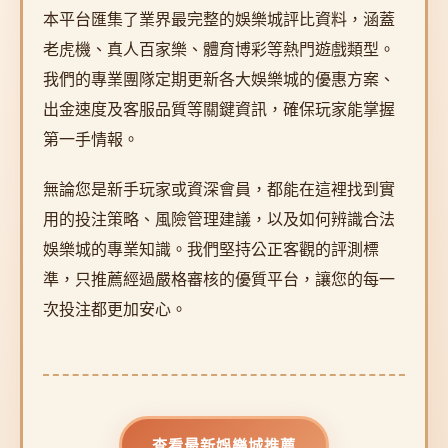
本平台匯集了業界最完整的娛樂城評比資料，涵蓋
老虎機、真人百家樂、體育博彩等熱門遊戲類型。
我們的專業團隊定期更新各大娛樂城的優惠方案、
出金速度及客服品質等關鍵資訊，確保玩家能掌握
第一手情報。
無論您是新手玩家或資深會員，都能在這裡找到實
用的投注策略、風險管理建議，以及如何辨識合法
娛樂城的專業知識。我們堅持公正客觀的評測標
準，只推薦經過嚴格審核的優質平台，讓您的每一
次投注都更加安心。
查看最新娛樂城推薦