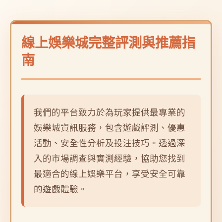
線上娛樂城完整評測與推薦指
南
我們的平台致力於為玩家提供最專業的
娛樂城資訊服務，包含遊戲評測、優惠
活動、安全性分析及投注技巧。透過深
入的市場調查與實測經驗，協助您找到
最適合的線上娛樂平台，享受安全可靠
的遊戲體驗。