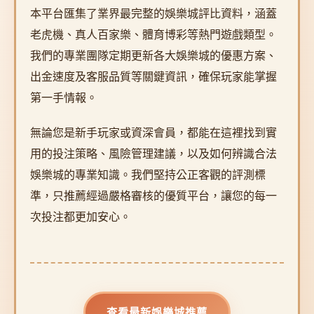
本平台匯集了業界最完整的娛樂城評比資料，涵蓋
老虎機、真人百家樂、體育博彩等熱門遊戲類型。
我們的專業團隊定期更新各大娛樂城的優惠方案、
出金速度及客服品質等關鍵資訊，確保玩家能掌握
第一手情報。
無論您是新手玩家或資深會員，都能在這裡找到實
用的投注策略、風險管理建議，以及如何辨識合法
娛樂城的專業知識。我們堅持公正客觀的評測標
準，只推薦經過嚴格審核的優質平台，讓您的每一
次投注都更加安心。
查看最新娛樂城推薦