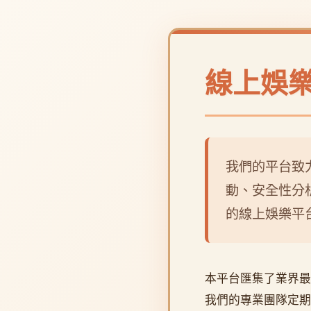
線上娛
我們的平台致
動、安全性分
的線上娛樂平
本平台匯集了業界最
我們的專業團隊定期